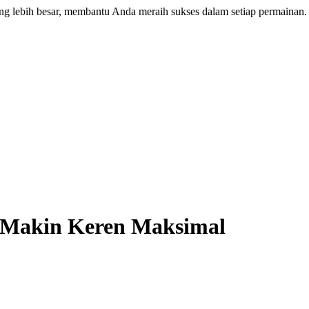
g lebih besar, membantu Anda meraih sukses dalam setiap permainan.
 Makin Keren Maksimal