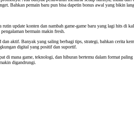
nget. Bahkan pemain baru pun bisa dapetin bonus awal yang bikin lan
rutin update konten dan nambah game-game baru yang lagi hits di kala
kin pengalaman bermain makin fresh.
an aktif. Banyak yang saling berbagi tips, strategi, bahkan cerita ke
gkungan digital yang positif dan suportif.
pat di mana game, teknologi, dan hiburan bertemu dalam format palin
makin digandrungi.