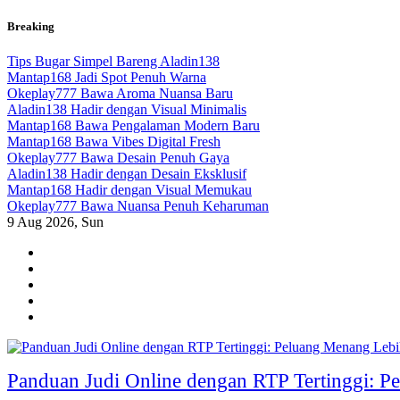
Skip
Breaking
to
content
Tips Bugar Simpel Bareng Aladin138
Mantap168 Jadi Spot Penuh Warna
Okeplay777 Bawa Aroma Nuansa Baru
Aladin138 Hadir dengan Visual Minimalis
Mantap168 Bawa Pengalaman Modern Baru
Mantap168 Bawa Vibes Digital Fresh
Okeplay777 Bawa Desain Penuh Gaya
Aladin138 Hadir dengan Desain Eksklusif
Mantap168 Hadir dengan Visual Memukau
Okeplay777 Bawa Nuansa Penuh Keharuman
9
Aug 2026, Sun
Panduan Judi Online dengan RTP Tertinggi: P