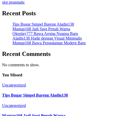
slot pragmatic
Recent Posts
Tips Bugar Simpel Bareng Aladin138
Mantap168 Jadi Spot Penuh Warna
Okeplay777 Bawa Aroma Nuansa Baru
Aladin138 Hadir dengan Visual Minimalis
Mantap168 Bawa Pengalaman Modern Baru
Recent Comments
No comments to show.
You Missed
Uncategorized
Tips Bugar Simpel Bareng Aladin138
Uncategorized
Mantap168 Jadi Spot Penuh Warna