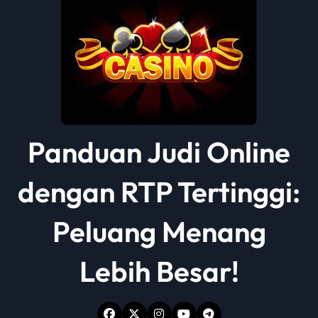
Panduan Judi Online
dengan RTP Tertinggi:
Peluang Menang
Lebih Besar!