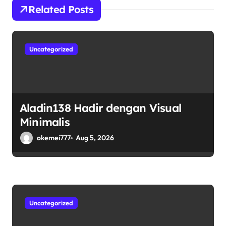
a
Related Posts
t
i
Uncategorized
o
n
Aladin138 Hadir dengan Visual
Minimalis
okemei777
Aug 5, 2026
Uncategorized