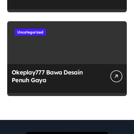
Uncategorized
Okeplay777 Bawa Desain
Penuh Gaya