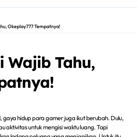
ahu, Okeplay777 Tempatnya!
 Wajib Tahu,
patnya!
aktivitas untuk mengisi waktu luang. Tapi
an ladang peluang yang menjanjikan. Untuk itu,