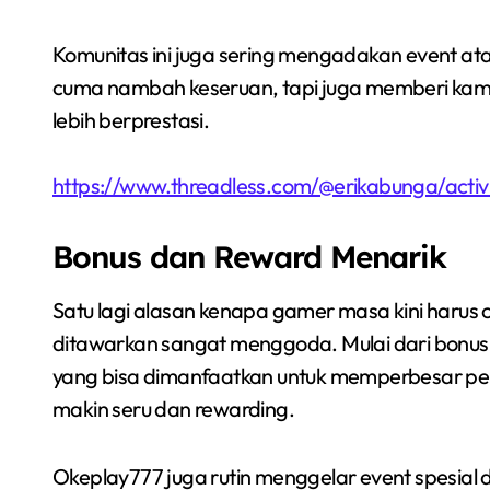
Komunitas ini juga sering mengadakan event at
cuma nambah keseruan, tapi juga memberi kamu
lebih berprestasi.
https://www.threadless.com/@erikabunga/activ
Bonus dan Reward Menarik
Satu lagi alasan kenapa gamer masa kini harus
ditawarkan sangat menggoda. Mulai dari bonus
yang bisa dimanfaatkan untuk memperbesar pel
makin seru dan rewarding.
Okeplay777 juga rutin menggelar event spesial