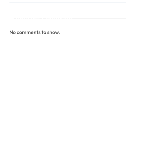
Recent Comments
No comments to show.