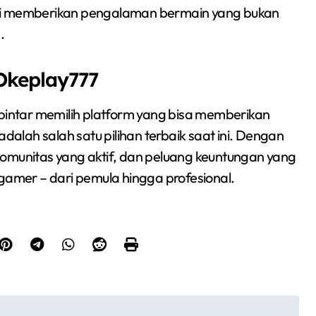
ini memberikan pengalaman bermain yang bukan
.
Okeplay777
 pintar memilih platform yang bisa memberikan
lah salah satu pilihan terbaik saat ini. Dengan
komunitas yang aktif, dan peluang keuntungan yang
 gamer – dari pemula hingga profesional.