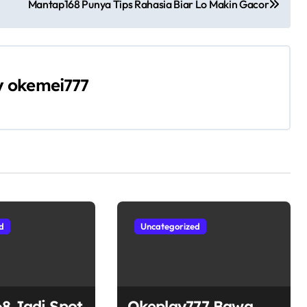
Mantap168 Punya Tips Rahasia Biar Lo Makin Gacor
y
okemei777
d
Uncategorized
8 Jadi Spot
Okeplay777 Bawa