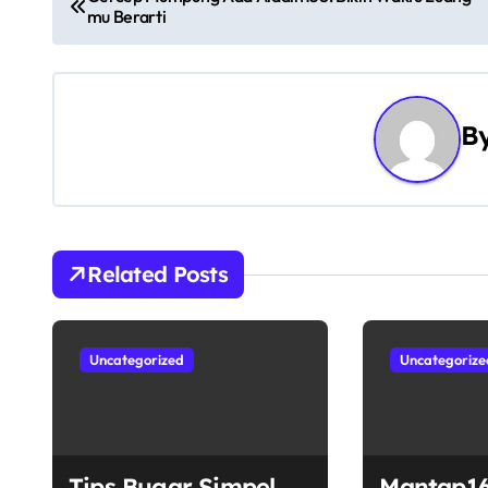
mu Berarti
o
s
t
B
n
a
v
Related Posts
i
g
Uncategorized
Uncategorize
a
t
i
Tips Bugar Simpel
Mantap16