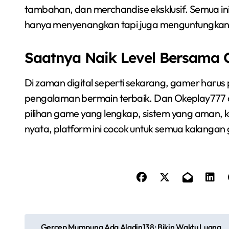
tambahan, dan merchandise eksklusif. Semua 
hanya menyenangkan tapi juga menguntungkan
Saatnya Naik Level Bersama 
Di zaman digital seperti sekarang, gamer harus
pengalaman bermain terbaik. Dan Okeplay777 ada
pilihan game yang lengkap, sistem yang aman, 
nyata, platform ini cocok untuk semua kalangan
P
Gercep Mumpung Ada Aladin138: Bikin Waktu Luang