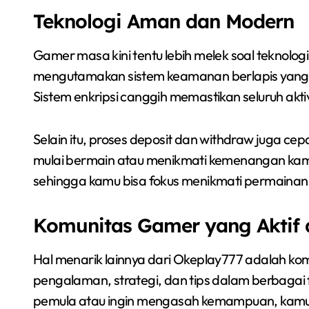
Teknologi Aman dan Modern
Gamer masa kini tentu lebih melek soal teknolo
mengutamakan sistem keamanan berlapis yang m
Sistem enkripsi canggih memastikan seluruh akti
Selain itu, proses deposit dan withdraw juga ce
mulai bermain atau menikmati kemenangan kamu
sehingga kamu bisa fokus menikmati permainan
Komunitas Gamer yang Aktif 
Hal menarik lainnya dari Okeplay777 adalah kom
pengalaman, strategi, dan tips dalam berbagai 
pemula atau ingin mengasah kemampuan, kamu b