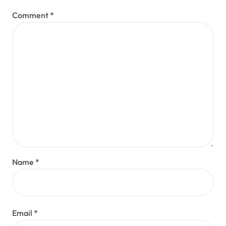
Comment
*
Name
*
Email
*