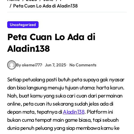
Peta Cuan Lo Ada di Aladin138
Uncategorized
Peta Cuan Lo Ada di
Aladin138
By okemei777
Jun 7, 2025
No Comments
Setiap petualang pasti butuh peta supaya gak nyasar
dan bisa langsung menuju tujuan utama: harta karun.
Nah, buat kamu yang suka cari cuan dari permainan
online, peta cuan itu sekarang sudah jelas ada di
depan mata, tepatnya di
Aladin138
. Platform ini
bukan cuma tempat main game biasa, tapi sebuah
dunia penuh peluang yang siap membawa kamu ke