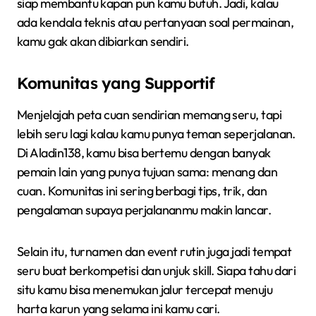
siap membantu kapan pun kamu butuh. Jadi, kalau
ada kendala teknis atau pertanyaan soal permainan,
kamu gak akan dibiarkan sendiri.
Komunitas yang Supportif
Menjelajah peta cuan sendirian memang seru, tapi
lebih seru lagi kalau kamu punya teman seperjalanan.
Di Aladin138, kamu bisa bertemu dengan banyak
pemain lain yang punya tujuan sama: menang dan
cuan. Komunitas ini sering berbagi tips, trik, dan
pengalaman supaya perjalananmu makin lancar.
Selain itu, turnamen dan event rutin juga jadi tempat
seru buat berkompetisi dan unjuk skill. Siapa tahu dari
situ kamu bisa menemukan jalur tercepat menuju
harta karun yang selama ini kamu cari.