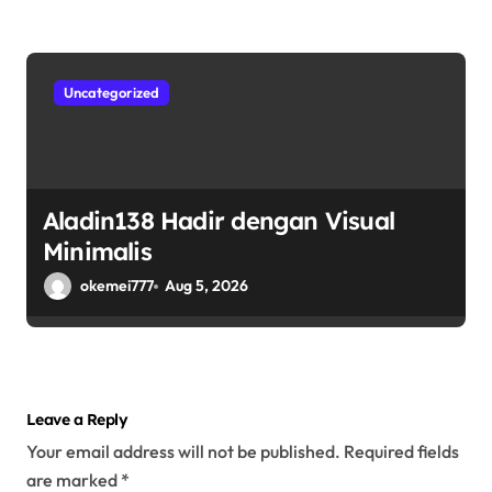
Uncategorized
Aladin138 Hadir dengan Visual
Minimalis
okemei777
Aug 5, 2026
Leave a Reply
Your email address will not be published.
Required fields
are marked
*