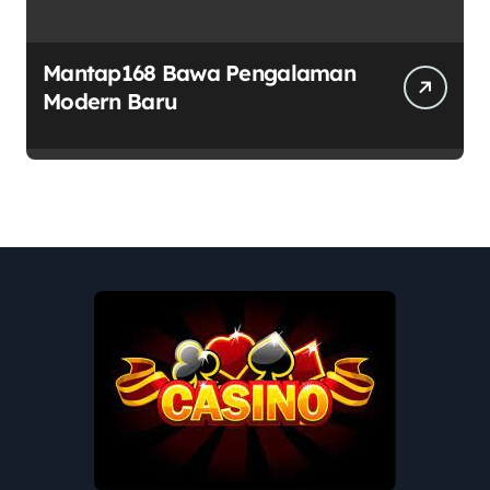
Mantap168 Bawa Pengalaman
Modern Baru