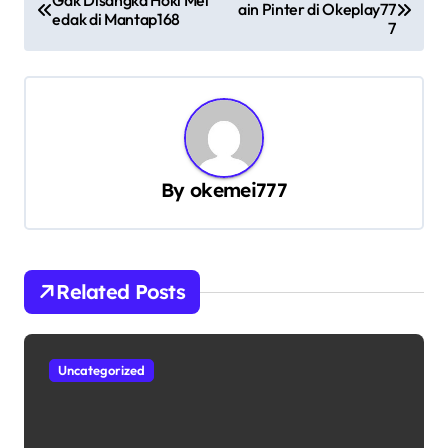
ain Pinter di Okeplay77
o
edak di Mantap168
7
s
t
n
a
v
By
okemei777
i
g
a
Related Posts
t
i
Uncategorized
o
n