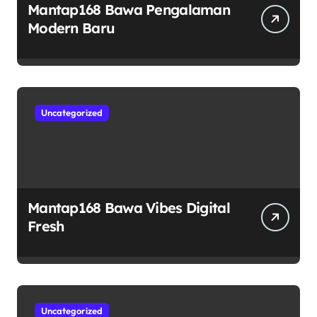
Mantap168 Bawa Pengalaman
Modern Baru
Uncategorized
Mantap168 Bawa Vibes Digital
Fresh
Uncategorized