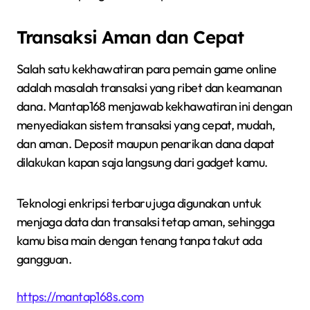
Transaksi Aman dan Cepat
Salah satu kekhawatiran para pemain game online
adalah masalah transaksi yang ribet dan keamanan
dana. Mantap168 menjawab kekhawatiran ini dengan
menyediakan sistem transaksi yang cepat, mudah,
dan aman. Deposit maupun penarikan dana dapat
dilakukan kapan saja langsung dari gadget kamu.
Teknologi enkripsi terbaru juga digunakan untuk
menjaga data dan transaksi tetap aman, sehingga
kamu bisa main dengan tenang tanpa takut ada
gangguan.
https://mantap168s.com