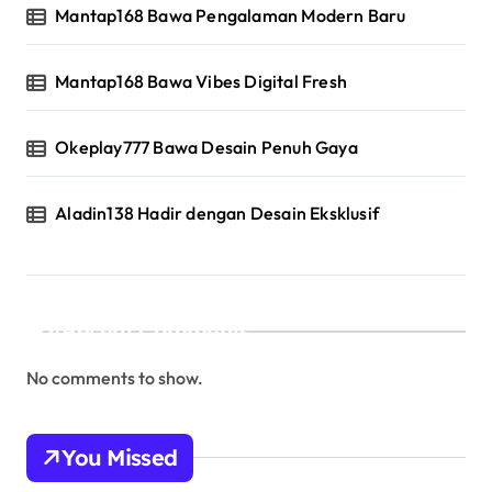
Mantap168 Bawa Pengalaman Modern Baru
Mantap168 Bawa Vibes Digital Fresh
Okeplay777 Bawa Desain Penuh Gaya
Aladin138 Hadir dengan Desain Eksklusif
Recent Comments
No comments to show.
You Missed