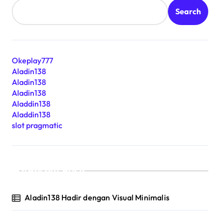
Search
Okeplay777
Aladin138
Aladin138
Aladin138
Aladdin138
Aladdin138
slot pragmatic
Recent Posts
Aladin138 Hadir dengan Visual Minimalis