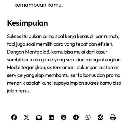
kemampuan kamu.
Kesimpulan
Sukses itu bukan cuma soal kerja keras di luar rumah,
tapi juga soal memilih cara yang tepat dan efisien.
Dengan Mantap168, kamu bisa mulai dari kasur
sambil bermain game yang seru dan menguntungkan.
Modal terjangkau, sistem aman, dukungan customer
service yang siap membantu, serta bonus dan promo
menarik adalah kunci supaya impian sukses kamu bisa
jalan terus.