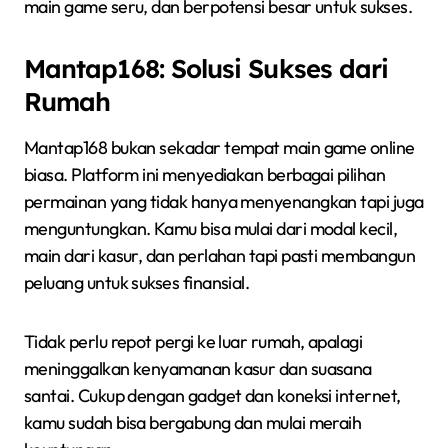
main game seru, dan berpotensi besar untuk sukses.
Mantap168: Solusi Sukses dari
Rumah
Mantap168 bukan sekadar tempat main game online
biasa. Platform ini menyediakan berbagai pilihan
permainan yang tidak hanya menyenangkan tapi juga
menguntungkan. Kamu bisa mulai dari modal kecil,
main dari kasur, dan perlahan tapi pasti membangun
peluang untuk sukses finansial.
Tidak perlu repot pergi ke luar rumah, apalagi
meninggalkan kenyamanan kasur dan suasana
santai. Cukup dengan gadget dan koneksi internet,
kamu sudah bisa bergabung dan mulai meraih