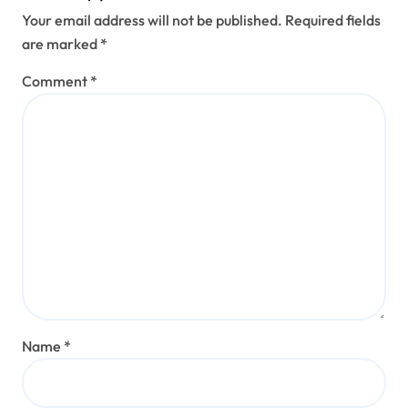
Your email address will not be published.
Required fields
are marked
*
Comment
*
Name
*