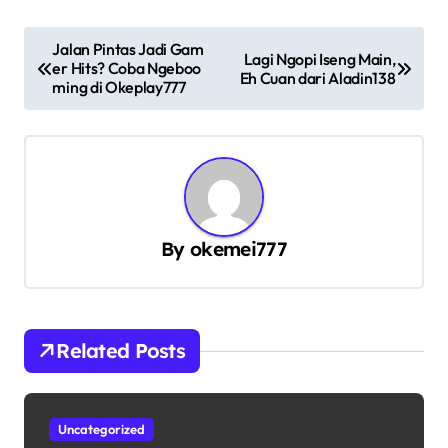
P
Jalan Pintas Jadi Gam
Lagi Ngopi Iseng Main,
er Hits? Coba Ngeboo
o
Eh Cuan dari Aladin138
ming di Okeplay777
s
t
n
a
v
By
okemei777
i
g
a
Related Posts
t
i
Uncategorized
o