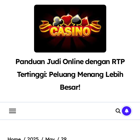
Skip
to
content
Panduan Judi Online dengan RTP
Tertinggi: Peluang Menang Lebih
Besar!
Home
2025
May
29