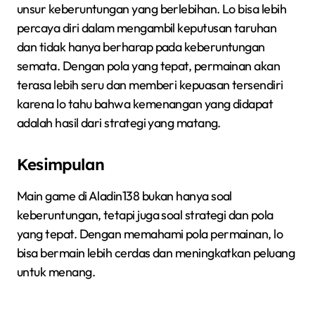
unsur keberuntungan yang berlebihan. Lo bisa lebih
percaya diri dalam mengambil keputusan taruhan
dan tidak hanya berharap pada keberuntungan
semata. Dengan pola yang tepat, permainan akan
terasa lebih seru dan memberi kepuasan tersendiri
karena lo tahu bahwa kemenangan yang didapat
adalah hasil dari strategi yang matang.
Kesimpulan
Main game di Aladin138 bukan hanya soal
keberuntungan, tetapi juga soal strategi dan pola
yang tepat. Dengan memahami pola permainan, lo
bisa bermain lebih cerdas dan meningkatkan peluang
untuk menang.