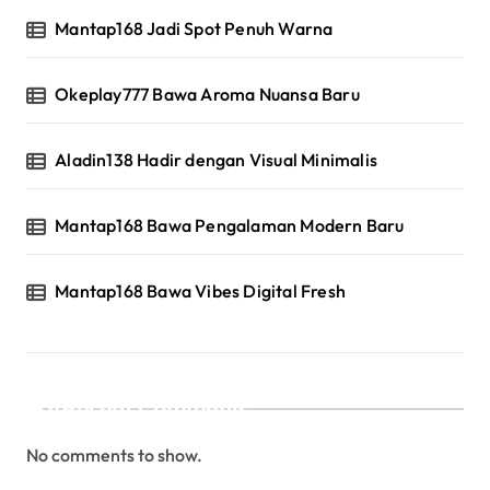
Mantap168 Jadi Spot Penuh Warna
Okeplay777 Bawa Aroma Nuansa Baru
Aladin138 Hadir dengan Visual Minimalis
Mantap168 Bawa Pengalaman Modern Baru
Mantap168 Bawa Vibes Digital Fresh
Recent Comments
No comments to show.