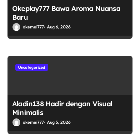
Okeplay777 Bawa Aroma Nuansa
Baru
okemei777
Aug 6, 2026
Uncategorized
Aladin138 Hadir dengan Visual
Minimalis
okemei777
Aug 5, 2026