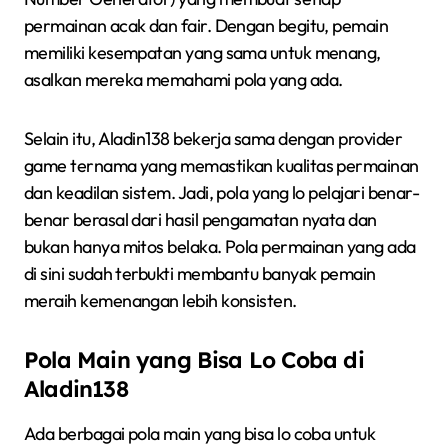
permainan acak dan fair. Dengan begitu, pemain
memiliki kesempatan yang sama untuk menang,
asalkan mereka memahami pola yang ada.
Selain itu, Aladin138 bekerja sama dengan provider
game ternama yang memastikan kualitas permainan
dan keadilan sistem. Jadi, pola yang lo pelajari benar-
benar berasal dari hasil pengamatan nyata dan
bukan hanya mitos belaka. Pola permainan yang ada
di sini sudah terbukti membantu banyak pemain
meraih kemenangan lebih konsisten.
Pola Main yang Bisa Lo Coba di
Aladin138
Ada berbagai pola main yang bisa lo coba untuk