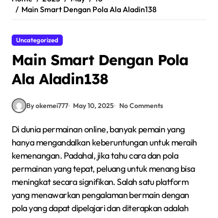
Main Smart Dengan Pola Ala Aladin138
Uncategorized
Main Smart Dengan Pola
Ala Aladin138
By okemei777
May 10, 2025
No Comments
Di dunia permainan online, banyak pemain yang
hanya mengandalkan keberuntungan untuk meraih
kemenangan. Padahal, jika tahu cara dan pola
permainan yang tepat, peluang untuk menang bisa
meningkat secara signifikan. Salah satu platform
yang menawarkan pengalaman bermain dengan
pola yang dapat dipelajari dan diterapkan adalah