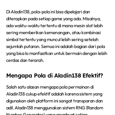
Di Aladin138, pola-pola ini bisa dipelajari dan
diterapkan pada setiap game yang ada. Misalnya,
ada waktu-waktu tertentu di mana mesin slot lebih
sering memberikan kemenangan, atau kombinasi
simbol tertentu yang muncul lebih sering setelah
sejumlah putaran. Semua ini adalah bagian dari pola
yang bisa lo manfaatkan untuk bermain dengan lebih
cerdas dan terarah.
Mengapa Pola di Aladin138 Efektif?
Salah satu alasan mengapa pola permainan di
Aladin138 cukup efektif adalah karena sistem yang
digunakan oleh platform ini sangat transparan dan
adil. Aladin138 menggunakan sistem RNG (Random
Number Generator) yang membuat setiap