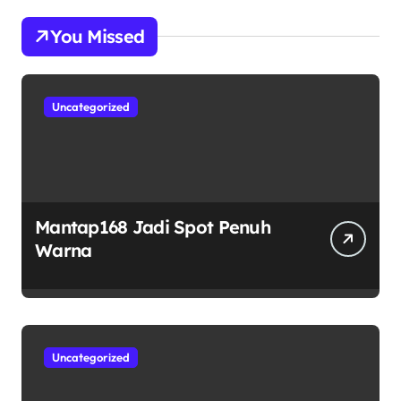
You Missed
Uncategorized
Mantap168 Jadi Spot Penuh
Warna
Uncategorized