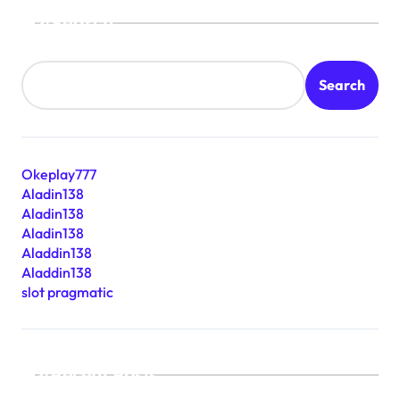
Search
Search
Okeplay777
Aladin138
Aladin138
Aladin138
Aladdin138
Aladdin138
slot pragmatic
Recent Posts