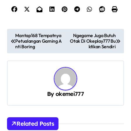
P
Mantap168 Tempatnya
Ngegame Juga Butuh
Petualangan Gaming A
Otak Di Okeplay777 Bu
o
nti Boring
ktikan Sendiri
s
t
n
a
v
By
okemei777
i
g
a
Related Posts
t