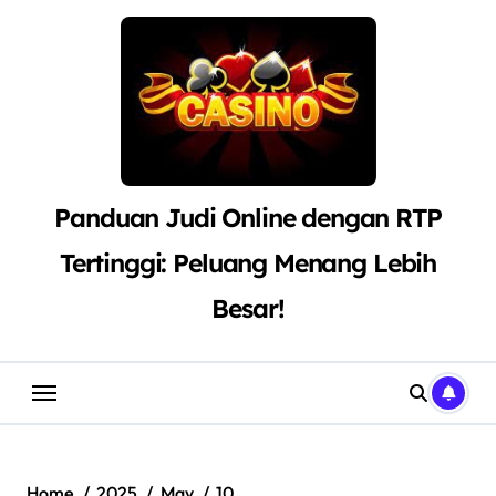
Skip
to
content
Panduan Judi Online dengan RTP
Tertinggi: Peluang Menang Lebih
Besar!
Home
2025
May
10