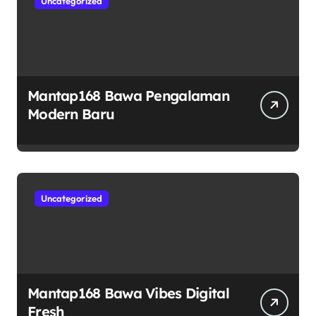
Uncategorized
Mantap168 Bawa Pengalaman
Modern Baru
Uncategorized
Mantap168 Bawa Vibes Digital
Fresh