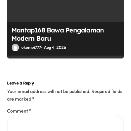
Mantap168 Bawa Pengalaman
Modern Baru
okemei777
Aug 4, 2026
Leave a Reply
Your email address will not be published.
Required fields
are marked
*
Comment
*