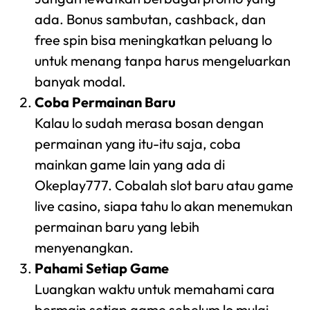
ada. Bonus sambutan, cashback, dan
free spin bisa meningkatkan peluang lo
untuk menang tanpa harus mengeluarkan
banyak modal.
Coba Permainan Baru
Kalau lo sudah merasa bosan dengan
permainan yang itu-itu saja, coba
mainkan game lain yang ada di
Okeplay777. Cobalah slot baru atau game
live casino, siapa tahu lo akan menemukan
permainan baru yang lebih
menyenangkan.
Pahami Setiap Game
Luangkan waktu untuk memahami cara
bermain setiap game sebelum lo mulai