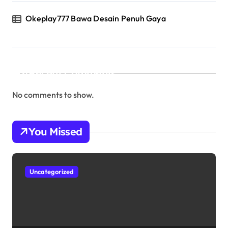
Okeplay777 Bawa Desain Penuh Gaya
Recent Comments
No comments to show.
You Missed
Uncategorized