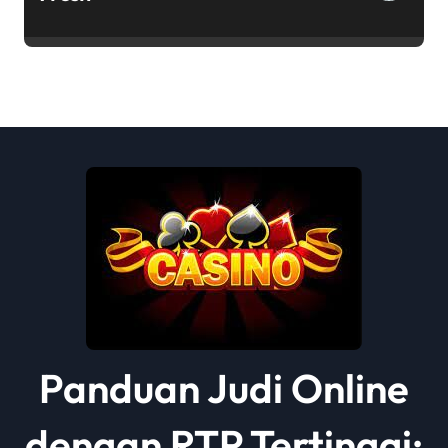
Panduan Judi Online
dengan RTP Tertinggi: