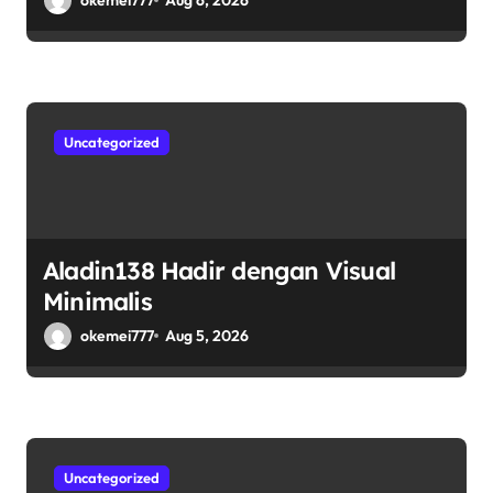
Uncategorized
Aladin138 Hadir dengan Visual
Minimalis
okemei777
Aug 5, 2026
Uncategorized