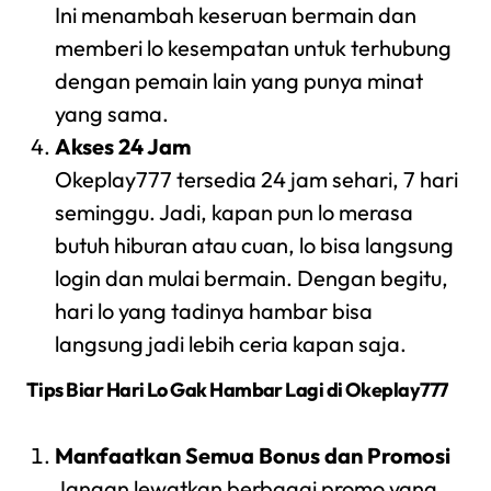
Ini menambah keseruan bermain dan
memberi lo kesempatan untuk terhubung
dengan pemain lain yang punya minat
yang sama.
Akses 24 Jam
Okeplay777 tersedia 24 jam sehari, 7 hari
seminggu. Jadi, kapan pun lo merasa
butuh hiburan atau cuan, lo bisa langsung
login dan mulai bermain. Dengan begitu,
hari lo yang tadinya hambar bisa
langsung jadi lebih ceria kapan saja.
Tips Biar Hari Lo Gak Hambar Lagi di Okeplay777
Manfaatkan Semua Bonus dan Promosi
Jangan lewatkan berbagai promo yang