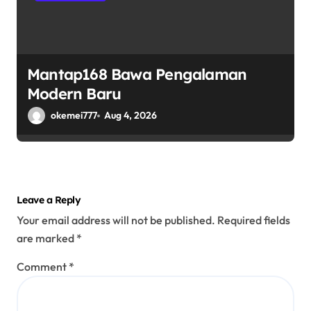
Mantap168 Bawa Pengalaman
Modern Baru
okemei777
Aug 4, 2026
Leave a Reply
Your email address will not be published.
Required fields
are marked
*
Comment
*