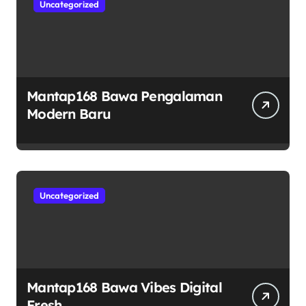
Uncategorized
Mantap168 Bawa Pengalaman
Modern Baru
Uncategorized
Mantap168 Bawa Vibes Digital
Fresh