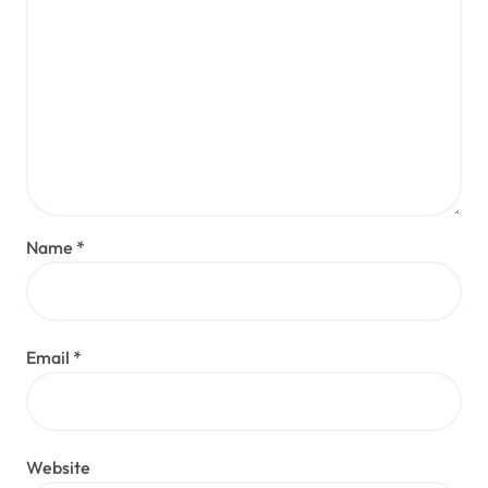
Name
*
Email
*
Website