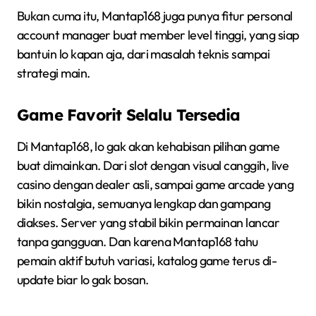
Bukan cuma itu, Mantap168 juga punya fitur personal
account manager buat member level tinggi, yang siap
bantuin lo kapan aja, dari masalah teknis sampai
strategi main.
Game Favorit Selalu Tersedia
Di Mantap168, lo gak akan kehabisan pilihan game
buat dimainkan. Dari slot dengan visual canggih, live
casino dengan dealer asli, sampai game arcade yang
bikin nostalgia, semuanya lengkap dan gampang
diakses. Server yang stabil bikin permainan lancar
tanpa gangguan. Dan karena Mantap168 tahu
pemain aktif butuh variasi, katalog game terus di-
update biar lo gak bosan.