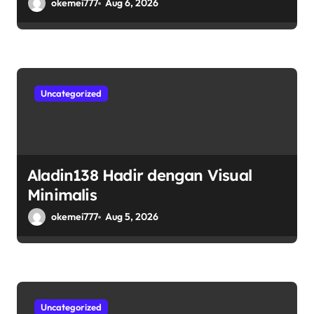
okemei777
Aug 6, 2026
Uncategorized
Aladin138 Hadir dengan Visual
Minimalis
okemei777
Aug 5, 2026
Uncategorized