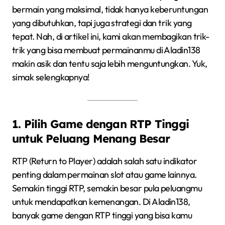
bermain yang maksimal, tidak hanya keberuntungan
yang dibutuhkan, tapi juga strategi dan trik yang
tepat. Nah, di artikel ini, kami akan membagikan trik-
trik yang bisa membuat permainanmu di Aladin138
makin asik dan tentu saja lebih menguntungkan. Yuk,
simak selengkapnya!
1. Pilih Game dengan RTP Tinggi
untuk Peluang Menang Besar
RTP (Return to Player) adalah salah satu indikator
penting dalam permainan slot atau game lainnya.
Semakin tinggi RTP, semakin besar pula peluangmu
untuk mendapatkan kemenangan. Di Aladin138,
banyak game dengan RTP tinggi yang bisa kamu