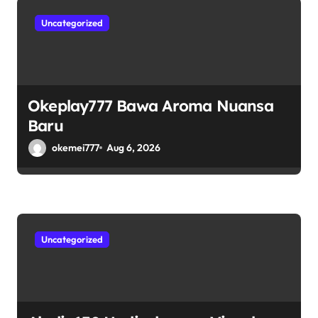
Uncategorized
Okeplay777 Bawa Aroma Nuansa
Baru
okemei777
Aug 6, 2026
Uncategorized