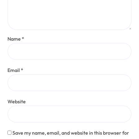
Name
*
Email
*
Website
Save my name, email, and website in this browser for