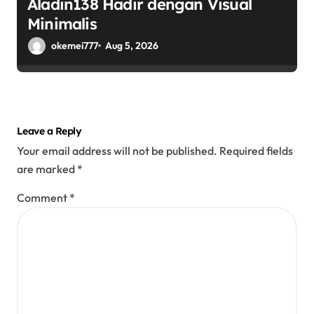
Aladin138 Hadir dengan Visual
Minimalis
okemei777
Aug 5, 2026
Leave a Reply
Your email address will not be published.
Required fields
are marked
*
Comment
*