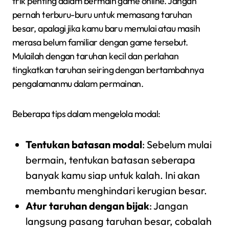
trik penting dalam bermain game online. Jangan
pernah terburu-buru untuk memasang taruhan
besar, apalagi jika kamu baru memulai atau masih
merasa belum familiar dengan game tersebut.
Mulailah dengan taruhan kecil dan perlahan
tingkatkan taruhan seiring dengan bertambahnya
pengalamanmu dalam permainan.
Beberapa tips dalam mengelola modal:
Tentukan batasan modal
: Sebelum mulai
bermain, tentukan batasan seberapa
banyak kamu siap untuk kalah. Ini akan
membantu menghindari kerugian besar.
Atur taruhan dengan bijak
: Jangan
langsung pasang taruhan besar, cobalah