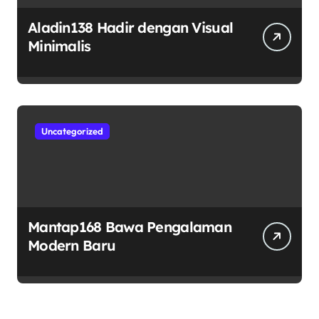
Aladin138 Hadir dengan Visual
Minimalis
Uncategorized
Mantap168 Bawa Pengalaman
Modern Baru