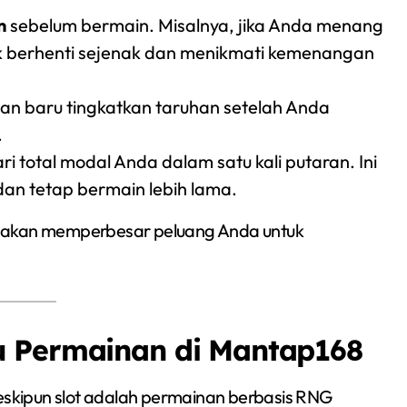
n
sebelum bermain. Misalnya, jika Anda menang
tuk berhenti sejenak dan menikmati kemenangan
dan baru tingkatkan taruhan setelah Anda
.
ri total modal Anda dalam satu kali putaran. Ini
an tetap bermain lebih lama.
i akan memperbesar peluang Anda untuk
u Permainan di Mantap168
eskipun slot adalah permainan berbasis RNG