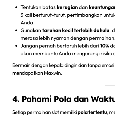
Tentukan batas
kerugian
dan
keuntunga
3 kali berturut-turut, pertimbangkan un
Anda.
Gunakan
taruhan kecil terlebih dahulu
, 
merasa lebih nyaman dengan permainan
Jangan pernah bertaruh lebih dari
10%
da
akan membantu Anda mengurangi risiko d
Bermain dengan kepala dingin dan tanpa emos
mendapatkan Maxwin.
4. Pahami Pola dan Wakt
Setiap permainan slot memiliki
pola tertentu
, m