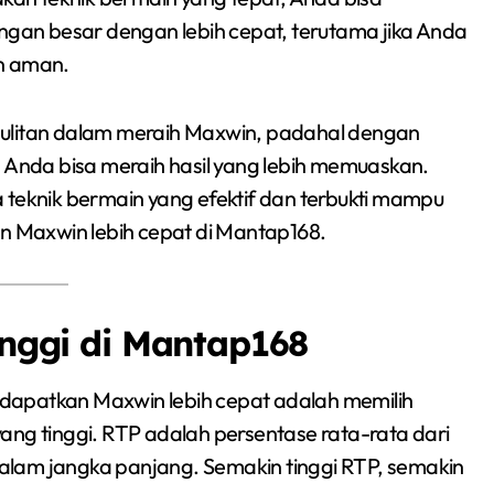
an besar dengan lebih cepat, terutama jika Anda
n aman.
sulitan dalam meraih Maxwin, padahal dengan
nda bisa meraih hasil yang lebih memuaskan.
 teknik bermain yang efektif dan terbukti mampu
 Maxwin lebih cepat di Mantap168.
Tinggi di Mantap168
dapatkan Maxwin lebih cepat adalah memilih
ang tinggi. RTP adalah persentase rata-rata dari
alam jangka panjang. Semakin tinggi RTP, semakin