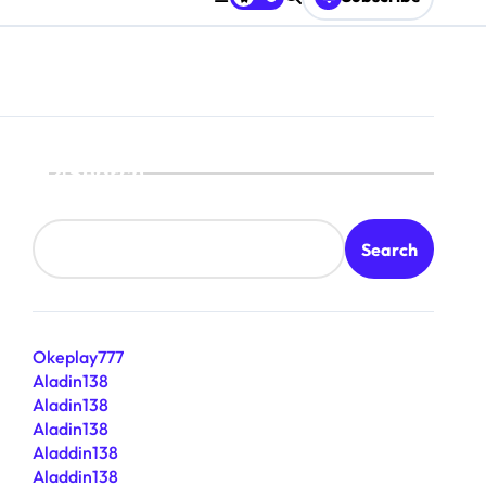
Search
Search
Okeplay777
Aladin138
Aladin138
Aladin138
Aladdin138
Aladdin138