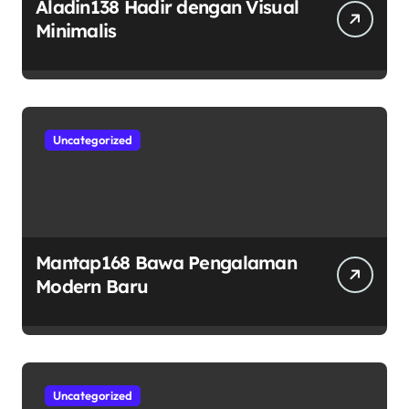
Aladin138 Hadir dengan Visual
Minimalis
Uncategorized
Mantap168 Bawa Pengalaman
Modern Baru
Uncategorized