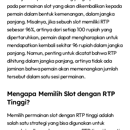
pada permainan slot yang akan dikembalikan kepada
pemain dalam bentuk kemenangan, dalam jangka
panjang. Misalnya, jika sebuah slot memiliki RTP
sebesar 96%, artinya dari setiap 100 rupiah yang
dipertaruhkan, pemain dapat mengharapkan untuk
mendapatkan kembali sekitar 96 rupiah dalam jangka
panjang. Namun, penting untuk dicatat bahwa RTP
dihitung dalam jangka panjang, artinya tidak ada
jaminan bahwa pemain akan memenangkan jumlah
tersebut dalam satu sesi permainan.
Mengapa Memilih Slot dengan RTP
Tinggi?
Memilih permainan slot dengan RTP tinggi adalah
salah satu strategi yang bisa digunakan untuk