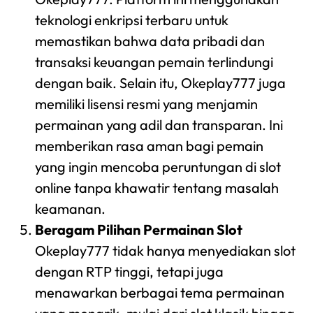
teknologi enkripsi terbaru untuk
memastikan bahwa data pribadi dan
transaksi keuangan pemain terlindungi
dengan baik. Selain itu, Okeplay777 juga
memiliki lisensi resmi yang menjamin
permainan yang adil dan transparan. Ini
memberikan rasa aman bagi pemain
yang ingin mencoba peruntungan di slot
online tanpa khawatir tentang masalah
keamanan.
Beragam Pilihan Permainan Slot
Okeplay777 tidak hanya menyediakan slot
dengan RTP tinggi, tetapi juga
menawarkan berbagai tema permainan