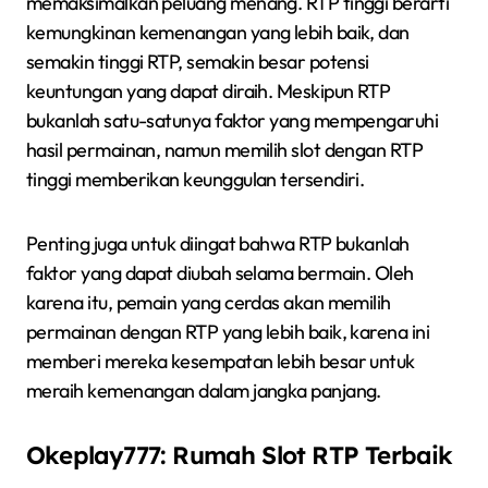
memaksimalkan peluang menang. RTP tinggi berarti
kemungkinan kemenangan yang lebih baik, dan
semakin tinggi RTP, semakin besar potensi
keuntungan yang dapat diraih. Meskipun RTP
bukanlah satu-satunya faktor yang mempengaruhi
hasil permainan, namun memilih slot dengan RTP
tinggi memberikan keunggulan tersendiri.
Penting juga untuk diingat bahwa RTP bukanlah
faktor yang dapat diubah selama bermain. Oleh
karena itu, pemain yang cerdas akan memilih
permainan dengan RTP yang lebih baik, karena ini
memberi mereka kesempatan lebih besar untuk
meraih kemenangan dalam jangka panjang.
Okeplay777: Rumah Slot RTP Terbaik