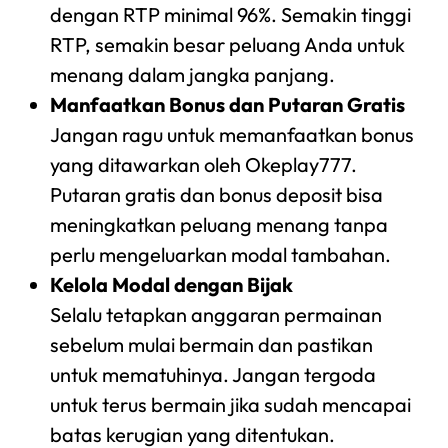
dengan RTP minimal 96%. Semakin tinggi
RTP, semakin besar peluang Anda untuk
menang dalam jangka panjang.
Manfaatkan Bonus dan Putaran Gratis
Jangan ragu untuk memanfaatkan bonus
yang ditawarkan oleh Okeplay777.
Putaran gratis dan bonus deposit bisa
meningkatkan peluang menang tanpa
perlu mengeluarkan modal tambahan.
Kelola Modal dengan Bijak
Selalu tetapkan anggaran permainan
sebelum mulai bermain dan pastikan
untuk mematuhinya. Jangan tergoda
untuk terus bermain jika sudah mencapai
batas kerugian yang ditentukan.