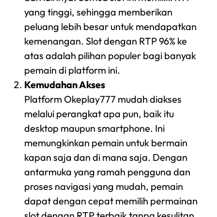
yang tinggi, sehingga memberikan
peluang lebih besar untuk mendapatkan
kemenangan. Slot dengan RTP 96% ke
atas adalah pilihan populer bagi banyak
pemain di platform ini.
Kemudahan Akses
Platform Okeplay777 mudah diakses
melalui perangkat apa pun, baik itu
desktop maupun smartphone. Ini
memungkinkan pemain untuk bermain
kapan saja dan di mana saja. Dengan
antarmuka yang ramah pengguna dan
proses navigasi yang mudah, pemain
dapat dengan cepat memilih permainan
slot dengan RTP terbaik tanpa kesulitan.