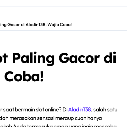
ling Gacor di Aladin138, Wajib Coba!
t Paling Gacor di
b Coba!
 saat bermain slot online? Di
Aladin138
, salah satu
 sudah merasakan sensasi meraup cuan hanya
 Apakah Anda termasuk pemain yang ingin mencoba