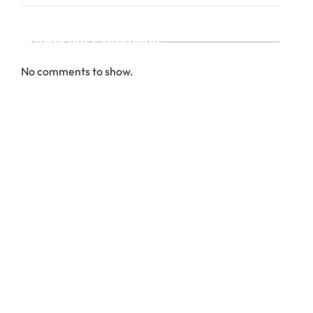
Recent Comments
No comments to show.