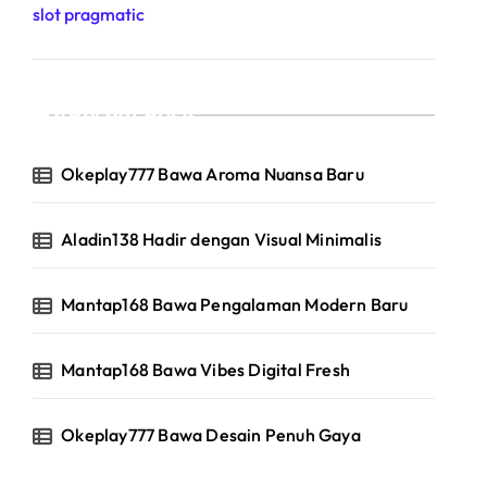
slot pragmatic
Recent Posts
Okeplay777 Bawa Aroma Nuansa Baru
Aladin138 Hadir dengan Visual Minimalis
Mantap168 Bawa Pengalaman Modern Baru
Mantap168 Bawa Vibes Digital Fresh
Okeplay777 Bawa Desain Penuh Gaya