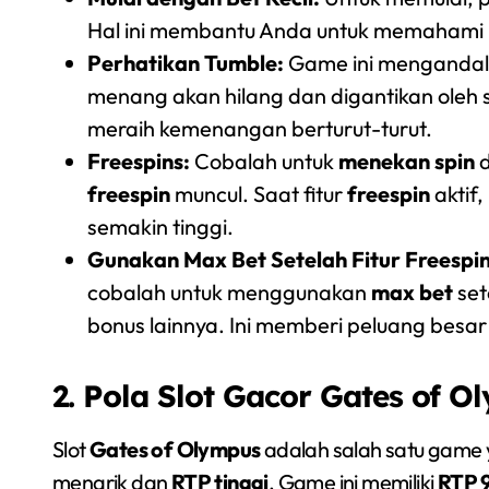
Hal ini membantu Anda untuk memahami 
Perhatikan Tumble:
Game ini mengandal
menang akan hilang dan digantikan oleh 
meraih kemenangan berturut-turut.
Freespins:
Cobalah untuk
menekan spin
d
freespin
muncul. Saat fitur
freespin
aktif
semakin tinggi.
Gunakan Max Bet Setelah Fitur Freespin
cobalah untuk menggunakan
max bet
set
bonus lainnya. Ini memberi peluang besa
2. Pola Slot Gacor Gates of O
Slot
Gates of Olympus
adalah salah satu game y
menarik dan
RTP tinggi
. Game ini memiliki
RTP 