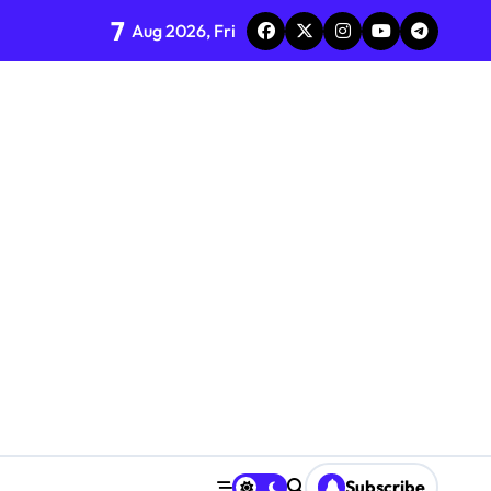
7
Aug 2026, Fri
Subscribe