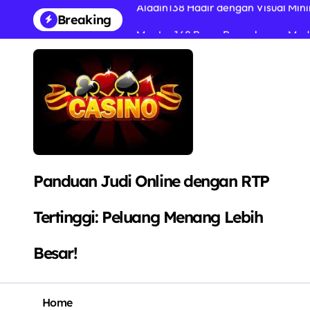
Skip
Breaking
Mantap168 Bawa Pengalaman Mod
to
content
Mantap168 Bawa Vibes Digital Fre
Okeplay777 Bawa Desain Penuh G
Aladin138 Hadir dengan Desain Eksk
Mantap168 Hadir dengan Visual M
Okeplay777 Bawa Nuansa Penuh K
Panduan Judi Online dengan RTP
Aladin138 Jadi Teman Rebahan Fav
Mantap168 Jadi Teman Raih Impian
Tertinggi: Peluang Menang Lebih
Okeplay777 Bawa Aroma Nuansa B
Besar!
Home