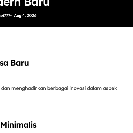
ern Baru
ei777
Aug 4, 2026
sa Baru
 Minimalis