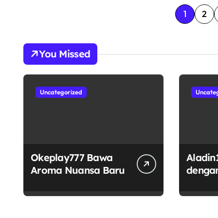
P
1
2
o
s
You Missed
t
s
Uncategorized
Uncate
p
a
g
Okeplay777 Bawa
Aladin
i
Aroma Nuansa Baru
dengan
Minima
n
a