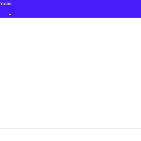
ern Baru
sh
aya
lusif
emukau
eharuman
orit
aru