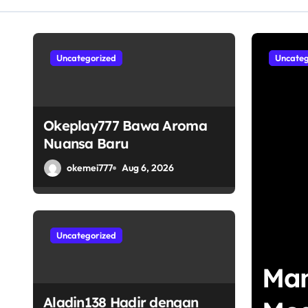
Uncategorized
Uncateg
Okeplay777 Bawa Aroma
Nuansa Baru
okemei777
Aug 6, 2026
Uncategorized
ir dengan Visual
Man
Aladin138 Hadir dengan