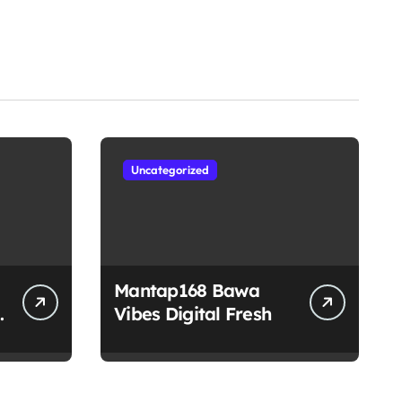
Uncategorized
Mantap168 Bawa
n
Vibes Digital Fresh