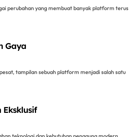
h Gaya
 Eksklusif