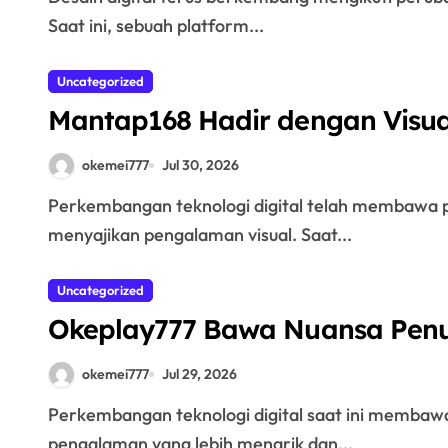
Saat ini, sebuah platform...
Uncategorized
Mantap168 Hadir dengan Visu
okemei777
Jul 30, 2026
Perkembangan teknologi digital telah membawa perubahan besar terhadap cara sebuah platform
menyajikan pengalaman visual. Saat...
Uncategorized
Okeplay777 Bawa Nuansa Pen
okemei777
Jul 29, 2026
Perkembangan teknologi digital saat ini membawa banyak perubahan dalam menciptakan
pengalaman yang lebih menarik dan...