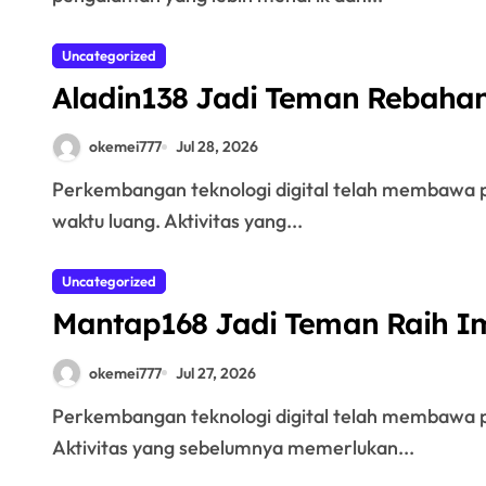
Uncategorized
Aladin138 Jadi Teman Rebahan
okemei777
Jul 28, 2026
Perkembangan teknologi digital telah membawa perubahan besar dalam cara masyarakat mengisi
waktu luang. Aktivitas yang...
Uncategorized
Mantap168 Jadi Teman Raih I
okemei777
Jul 27, 2026
Perkembangan teknologi digital telah membawa perubahan besar dalam berbagai aspek kehidupan.
Aktivitas yang sebelumnya memerlukan...