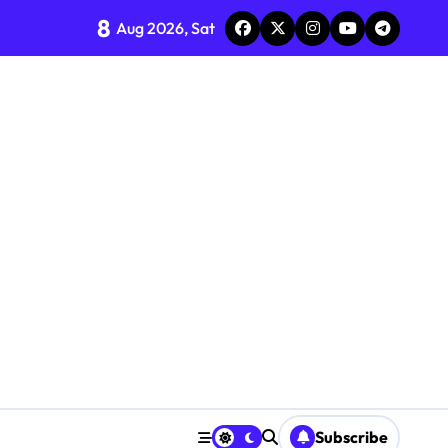
8
Aug 2026, Sat
Subscribe